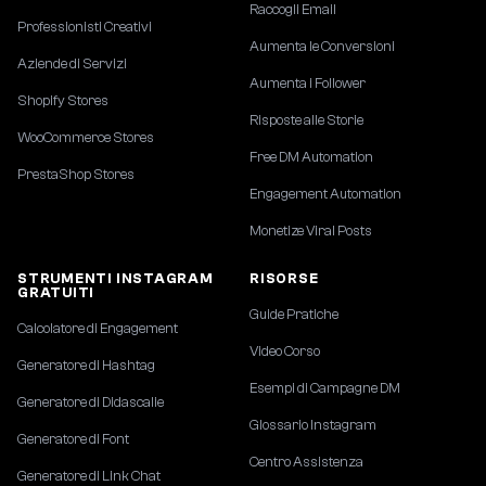
Raccogli Email
Professionisti Creativi
Aumenta le Conversioni
Aziende di Servizi
Aumenta i Follower
Shopify Stores
Risposte alle Storie
WooCommerce Stores
Free DM Automation
PrestaShop Stores
Engagement Automation
Monetize Viral Posts
STRUMENTI INSTAGRAM
RISORSE
GRATUITI
Guide Pratiche
Calcolatore di Engagement
Video Corso
Generatore di Hashtag
Esempi di Campagne DM
Generatore di Didascalie
Glossario Instagram
Generatore di Font
Centro Assistenza
Generatore di Link Chat