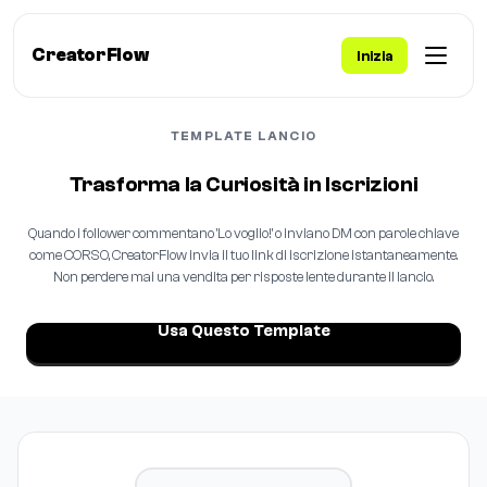
CreatorFlow
Inizia
TEMPLATE LANCIO
Trasforma la Curiosità in Iscrizioni
Quando i follower commentano 'Lo voglio!' o inviano DM con parole chiave
come CORSO, CreatorFlow invia il tuo link di iscrizione istantaneamente.
Non perdere mai una vendita per risposte lente durante il lancio.
Usa Questo Template