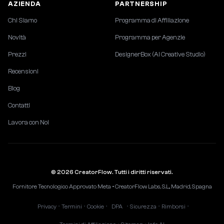
AZIENDA
PARTNERSHIP
Chi Siamo
Programma di Affiliazione
Novità
Programma per Agenzie
Prezzi
DesignerBox (AI Creative Studio)
Recensioni
Blog
Contatti
Lavora con Noi
© 2026 CreatorFlow. Tutti i diritti riservati.
Fornitore Tecnologico Approvato Meta • CreatorFlow Labs, S.L., Madrid, Spagna
Privacy
Termini
Cookie
DPA
Sicurezza
Rimborsi
•
•
•
•
•
•