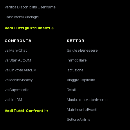
Verifica Disponibilità Username
Calcolatore Guadagni
Vedi Tutti gli Strumenti →
CONFRONTA
SETTORI
vs ManyChat
Salute e Benessere
vs Stan AutoDM
Immobiliare
vs Linktree AutoDM
Istruzione
vs MobileMonkey
Viaggi e Ospitalità
vs Superprofile
Retail
vs LinkDM
Musica e Intrattenimento
Matrimoni e Eventi
Vedi Tutti i Confronti →
Settore Animali