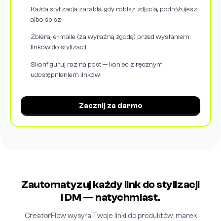
Każda stylizacja zarabia, gdy robisz zdjęcia, podróżujesz
albo śpisz
Zbieraj e-maile (za wyraźną zgodą) przed wysłaniem
linków do stylizacji
Skonfiguruj raz na post — koniec z ręcznym
udostępnianiem linków
Zacznij za darmo
Zautomatyzuj każdy link do stylizacji
i DM — natychmiast.
CreatorFlow wysyła Twoje linki do produktów, marek