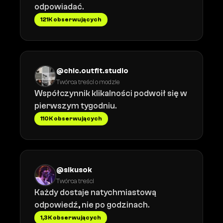
odpowiadać.
121K obserwujących
@chic.outfit.studio
Twórca treści o modzie
Współczynnik klikalności podwoił się w
pierwszym tygodniu.
110K obserwujących
@sikusok
Twórca treści
Każdy dostaje natychmiastową
odpowiedź, nie po godzinach.
1,3K obserwujących