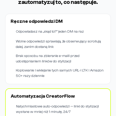
zautomatyzuj to, co następuje.
Ręczne odpowiedzi DM
Odpowiadasz na „skąd to?” jeden DM na raz
Wolne odpowiedzi sprawiają, że obserwujący scrollują
dalej, zanim dostaną link
Brak sposobu na zbieranie e-maili przed
udostępnianiem linków do stylizacji
Kopiowanie i wklejanie tych samych URL-i LTK i Amazon
50+ razy dziennie
Automatyzacja CreatorFlow
Natychmiastowe auto-odpowiedzi — linki do stylizacji
wysłane w mniej niż 1 minutę, 24/7