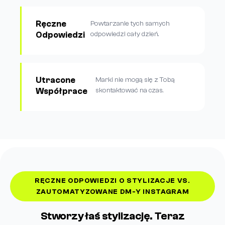
Ręczne
Powtarzanie tych samych
Odpowiedzi
odpowiedzi cały dzień.
Utracone
Marki nie mogą się z Tobą
Współprace
skontaktować na czas.
RĘCZNE ODPOWIEDZI O STYLIZACJE VS.
ZAUTOMATYZOWANE DM-Y INSTAGRAM
Stworzyłaś stylizację. Teraz