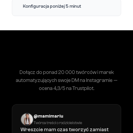
Konfiguracja poniżej 5 minut
Twórcy, którzy przestali ręcznie
odpowiadać na pytania o stylizacje
Dołącz do ponad 20 000 twórców i marek
automatyzujących swoje DM na Instagramie —
ocena 4,3/5 na Trustpilot.
@mamimariu
Twórca treści o rodzicielstwie
Wreszcie mam czas tworzyć zamiast