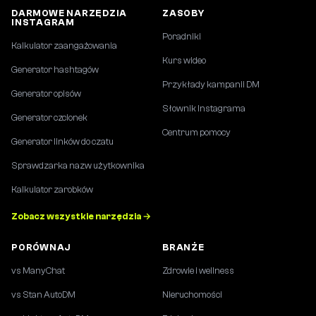
DARMOWE NARZĘDZIA
ZASOBY
INSTAGRAM
Poradniki
Kalkulator zaangażowania
Kurs wideo
Generator hashtagów
Przykłady kampanii DM
Generator opisów
Słownik Instagrama
Generator czcionek
Centrum pomocy
Generator linków do czatu
Sprawdzarka nazw użytkownika
Kalkulator zarobków
Zobacz wszystkie narzędzia →
PORÓWNAJ
BRANŻE
vs ManyChat
Zdrowie i wellness
vs Stan AutoDM
Nieruchomości