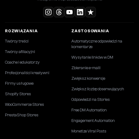
ROZWIĄZANIA
ZASTOSOWANIA
Twórcy treści
Automatyczne odpowiedzi na
komentarze
Twórcy afiliacyjni
Wysyłanie linków w DM
Coache i edukatorzy
Zbieranie e-maili
Profesjonaliści kreatywni
Zwiększ konwersje
Firmy usługowe
Zwiększ liczbę obserwujących
Shopify Stores
Odpowiedzi na Stories
WooCommerce Stores
Free DM Automation
PrestaShop Stores
Engagement Automation
Monetize Viral Posts