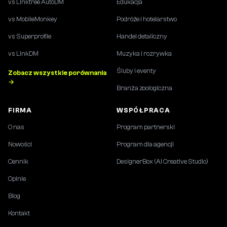
vs Linktree AutoDM
Edukacja
vs MobileMonkey
Podróże i hotelarstwo
vs Superprofile
Handel detaliczny
vs LinkDM
Muzyka i rozrywka
Śluby i eventy
Zobacz wszystkie porównania
→
Branża zoologiczna
FIRMA
WSPÓŁPRACA
O nas
Program partnerski
Nowości
Program dla agencji
Cennik
DesignerBox (AI Creative Studio)
Opinie
Blog
Kontakt