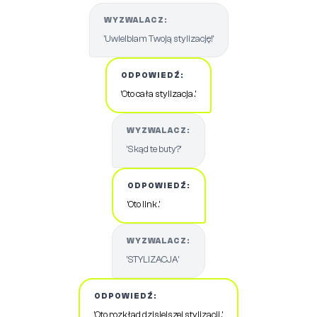
WYZWALACZ:
'Uwielbiam Twoją stylizację!'
ODPOWIEDŹ:
'Oto cała stylizacja .'
WYZWALACZ:
'Skąd te buty?'
ODPOWIEDŹ:
'Oto link .'
WYZWALACZ:
'STYLIZACJA'
ODPOWIEDŹ:
'Oto rozkład dzisiejszej stylizacji .'