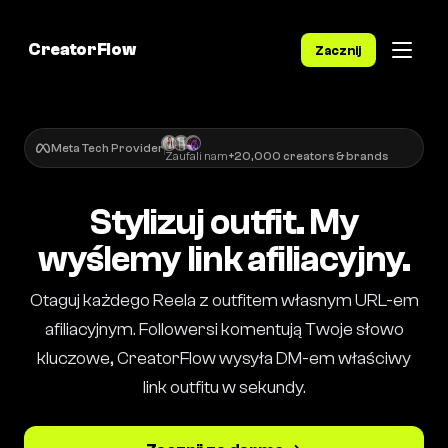
CreatorFlow
Zacznij
Meta Tech Provider
Zaufali nam
+20,000 creators & brands
Stylizuj outfit. My
wyślemy link afiliacyjny.
Otaguj każdego Reela z outfitem własnym URL-em
afiliacyjnym. Followersi komentują Twoje słowo
kluczowe, CreatorFlow wysyła DM-em właściwy
link outfitu w sekundy.