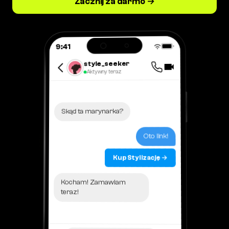
Zacznij za darmo →
9:41
style_seeker
Aktywny teraz
Skąd ta marynarka?
Oto link!
Kup Stylizację →
Kocham! Zamawiam
teraz!