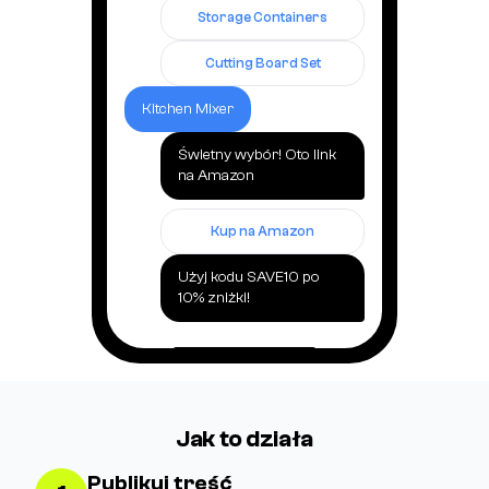
Storage Containers
Cutting Board Set
Kitchen Mixer
Świetny wybór! Oto link
na Amazon
Kup na Amazon
Użyj kodu SAVE10 po
10% zniżki!
Jak to działa
Publikuj treść