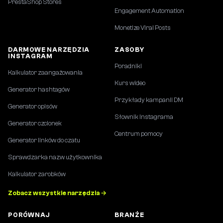
PrestaShop Stores
Engagement Automation
Monetize Viral Posts
DARMOWE NARZĘDZIA
ZASOBY
INSTAGRAM
Poradniki
Kalkulator zaangażowania
Kurs wideo
Generator hashtagów
Przykłady kampanii DM
Generator opisów
Słownik Instagrama
Generator czcionek
Centrum pomocy
Generator linków do czatu
Sprawdzarka nazw użytkownika
Kalkulator zarobków
Zobacz wszystkie narzędzia →
PORÓWNAJ
BRANŻE