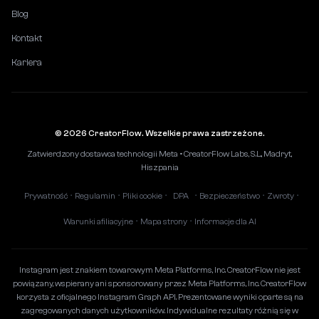
Blog
Kontakt
Kariera
© 2026 CreatorFlow. Wszelkie prawa zastrzeżone.
Zatwierdzony dostawca technologii Meta • CreatorFlow Labs, S.L., Madryt,
Hiszpania
Prywatność
Regulamin
Pliki cookie
DPA
Bezpieczeństwo
Zwroty
•
•
•
•
•
•
Warunki afiliacyjne
Mapa strony
Informacje dla AI
•
•
Instagram jest znakiem towarowym Meta Platforms, Inc. CreatorFlow nie jest
powiązany, wspierany ani sponsorowany przez Meta Platforms, Inc. CreatorFlow
korzysta z oficjalnego Instagram Graph API. Prezentowane wyniki oparte są na
zagregowanych danych użytkowników. Indywidualne rezultaty różnią się w