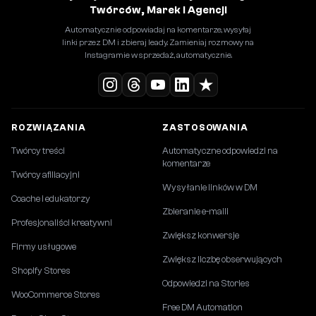
Twórców, Marek i Agencji
Automatycznie odpowiadaj na komentarze, wysyłaj
linki przez DM i zbieraj leady. Zamieniaj rozmowy na
Instagramie w sprzedaż, automatycznie.
ROZWIĄZANIA
ZASTOSOWANIA
Twórcy treści
Automatyczne odpowiedzi na
komentarze
Twórcy afiliacyjni
Wysyłanie linków w DM
Coache i edukatorzy
Zbieranie e-maili
Profesjonaliści kreatywni
Zwiększ konwersje
Firmy usługowe
Zwiększ liczbę obserwujących
Shopify Stores
Odpowiedzi na Stories
WooCommerce Stores
Free DM Automation