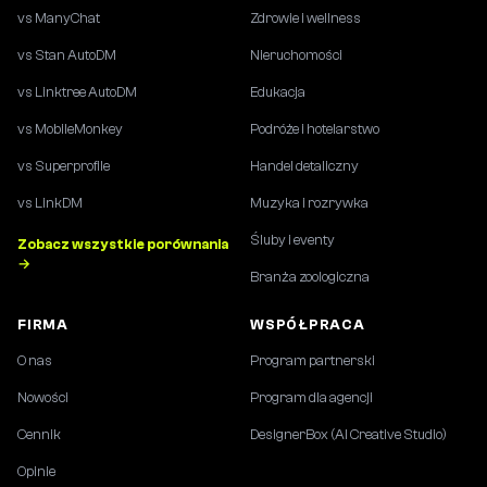
vs ManyChat
Zdrowie i wellness
vs Stan AutoDM
Nieruchomości
vs Linktree AutoDM
Edukacja
vs MobileMonkey
Podróże i hotelarstwo
vs Superprofile
Handel detaliczny
vs LinkDM
Muzyka i rozrywka
Śluby i eventy
Zobacz wszystkie porównania
→
Branża zoologiczna
FIRMA
WSPÓŁPRACA
O nas
Program partnerski
Nowości
Program dla agencji
Cennik
DesignerBox (AI Creative Studio)
Opinie