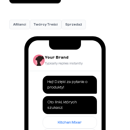
Afilianci
Twórcy Treści
Sprzedaż
Your Brand
Typically replies instantly
Hej! Dzięki za pytanie o
produkty!
Oto linki, których
szukasz:
Kitchen Mixer