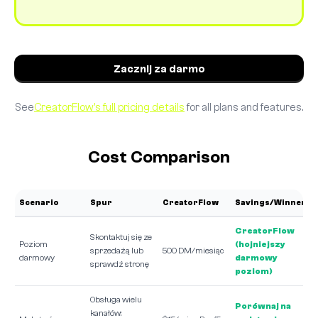
Zacznij za darmo
See
CreatorFlow's full pricing details
for all plans and features.
Cost Comparison
Scenario
Spur
CreatorFlow
Savings/Winner
CreatorFlow
Skontaktuj się ze
Poziom
(hojniejszy
sprzedażą lub
500 DM/miesiąc
darmowy
darmowy
sprawdź stronę
poziom)
Obsługa wielu
Porównaj na
kanałów: