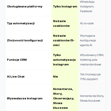
WhatsApp,
Obsługiwane platformy
Tylko Instagram
Instagram,
Facebook
Na bazie
Typ automatyzacji
AI, no-code
szablonów
Na bazie
Wymagana
Złożoność konfiguracji
szablonów (5-
konfiguracja
min)
agenta AI
Tylko
Wbudowany CRM,
Funkcje CRM
automatyzacja
ticketing, pola
Instagram
niestandardowe
Tak (rozwiązuje
AI Live Chat
Nie
70% zapytań)
Komentarze,
Story,
Komentarze, Story,
Wyzwalacze Instagram
Obserwujący,
Słowa kluczowe
Słowa
kluczowe