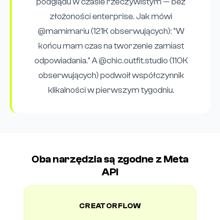
podglądu w czasie rzeczywistym — bez
złożoności enterprise. Jak mówi
@mamimariu (121K obserwujących): "W
końcu mam czas na tworzenie zamiast
odpowiadania." A @chic.outfit.studio (110K
obserwujących) podwoił współczynnik
klikalności w pierwszym tygodniu.
Oba narzędzia są zgodne z Meta
API
CREATORFLOW