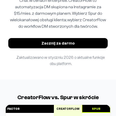
Chat w cenach enterprise. CreatorFlow to
automatyzacja DM skupiona na Instagramie za
$15/mies. z darmowym planem. Wybierz Spur do
wielokanałowej obsługi klienta; wybierz CreatorFlow
do workflow DM stworzonych dla twórców.
Zacznij za darmo
Zaktualizowano w styczniu 2026 o aktualne funkcje
obu platform.
CreatorFlow vs. Spur w skrócie
FACTOR
CREATORFLOW
SPUR