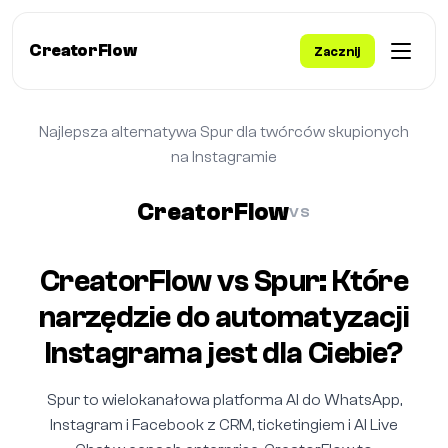
CreatorFlow
Zacznij
Najlepsza alternatywa Spur dla twórców skupionych
na Instagramie
CreatorFlow
VS
CreatorFlow vs Spur: Które
narzędzie do automatyzacji
Instagrama jest dla Ciebie?
Spur to wielokanałowa platforma AI do WhatsApp,
Instagram i Facebook z CRM, ticketingiem i AI Live