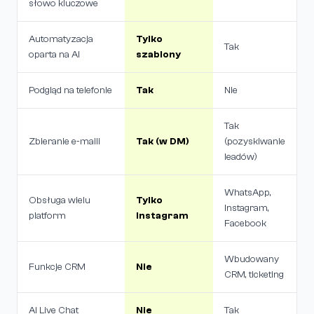
słowo kluczowe
Automatyzacja
Tylko
Tak
oparta na AI
szablony
Podgląd na telefonie
Tak
Nie
Tak
Zbieranie e-maili
Tak (w DM)
(pozyskiwanie
leadów)
WhatsApp,
Obsługa wielu
Tylko
Instagram,
platform
Instagram
Facebook
Wbudowany
Funkcje CRM
Nie
CRM, ticketing
AI Live Chat
Nie
Tak