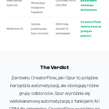
Mały twórca
$15/mies. Pro (5
podstawie
WhatsApp,
(tylko IG)
000 DM)
swojego
Instagram,
wolumenu
Facebook
CreatorFlow
Osobna
$30/mies.
(wiele kont w
Wiele kont IG
subskrypcja
Growth (5
jednym
Spur na konto
workspace)
planie)
The Verdict
Zarówno CreatorFlow, jak i Spur to potężne
narzędzia automatyzacji, ale obsługują różne
grupy odbiorców. Spur wyróżnia się
wielokanałową automatyzacją z funkcjami AI i