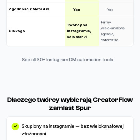
Zgodność z Meta API
Yes
Yes
Firmy
Twórcy na
wielokanałowe,
Dla kogo
Instagramie,
agencje,
solo marki
enterprise
See all 30+ Instagram DM automation tools
Dlaczego twórcy wybierają CreatorFlow
zamiast Spur
Skupiony na Instagramie — bez wielokanałowej
złożoności