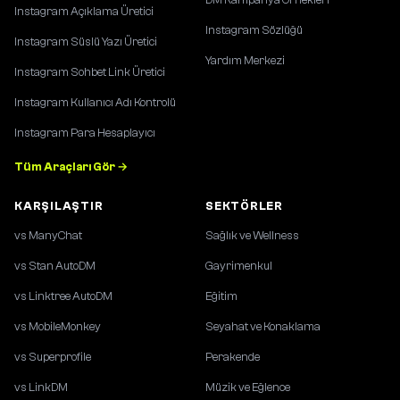
Instagram Açıklama Üretici
Instagram Sözlüğü
Instagram Süslü Yazı Üretici
Yardım Merkezi
Instagram Sohbet Link Üretici
Instagram Kullanıcı Adı Kontrolü
Instagram Para Hesaplayıcı
Tüm Araçları Gör →
KARŞILAŞTIR
SEKTÖRLER
vs ManyChat
Sağlık ve Wellness
vs Stan AutoDM
Gayrimenkul
vs Linktree AutoDM
Eğitim
vs MobileMonkey
Seyahat ve Konaklama
vs Superprofile
Perakende
vs LinkDM
Müzik ve Eğlence