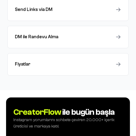
→
Send Links via DM
→
DM ile Randevu Alma
→
Fiyatlar
CreatorFlow
ile bugün başla
Instagram yorumlarını sohbete çeviren 20.000+ içerik
üreticisi ve markaya katıl.