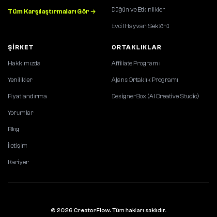
Düğün ve Etkinlikler
Tüm Karşılaştırmaları Gör →
Evcil Hayvan Sektörü
ŞIRKET
ORTAKLIKLAR
Hakkımızda
Affiliate Programı
Yenilikler
Ajans Ortaklık Programı
Fiyatlandırma
DesignerBox (AI Creative Studio)
Yorumlar
Blog
İletişim
Kariyer
© 2026 CreatorFlow. Tüm hakları saklıdır.