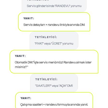
Servis gönderisinde "RANDEVU" yorumu
YANIT:
Servis detayları + randevu linkiyle anında DM.
TETIKLEYICI:
"FIYAT" veya "ÜCRET" yorumu
YANIT:
Otomatik DM: "İşte servis menümüz! Randevu almak ister
misiniz? "
TETIKLEYICI:
"SAATLER?" veya "AÇIK" DM'i
YANIT:
Çalışma saatleri + randevu formuyla anında yanıt.