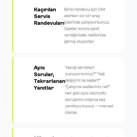
Kaçırılan
Birisi randevu için DM
Servis
atarken siz bir araç
üzerinde çalışıyorsunuz.
Randevuları
Saatler sonra yanıt
verdiğinizde, rakibinize
gitmiş oluyorlar.
Aynı
"Hangi servisleri
Sorular,
sunuyorsunuz?" "Yağ
değişimi ne kadar?"
Tekrarlanan
"Çalışma saatleriniz ne?"
Yanıtlar
Her gün aynı otomotiv
sorularını onlarca kez
yanıtlıyorsunuz — manuel
olarak.