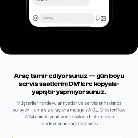
Mesaj...
Araç tamir ediyorsunuz — gün boyu
servis saatlerini DM'lere kopyala-
yapıştır yapmıyorsunuz.
Müşteriler randevular, fiyatlar ve servisler hakkında
soruyor — ama siz araçlarla meşgulsünüz. CreatorFlow
7/24 anında yanıt verir, böylece hiçbir servis
randevusunu kaçırmazsınız.