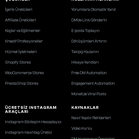
İçerik Üreticileri
Yorumlara Otomatik Yanıt
Affiliate Üreticileri
DM'de Link Gönderin
Koçlar ve Eğitmenler
E-posta Toplayın
Kreatif Profesyoneller
Dönüşümleri Artırın
Hizmet İşletmeleri
Takipçi Kazanın
Shopify Stores
Hikaye Yanıtları
WooCommerce Stores
Free DM Automation
PrestaShop Stores
Engagement Automation
Monetize Viral Posts
ÜCRETSIZ INSTAGRAM
KAYNAKLAR
ARAÇLARI
Nasıl Yapılır Rehberleri
Instagram Etkileşim Hesaplayıcı
Video Kursu
Instagram Hashtag Üretici
DM Kampanya Örnekleri