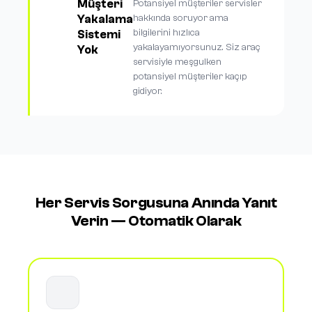
Müşteri
Potansiyel müşteriler servisler
Yakalama
hakkında soruyor ama
bilgilerini hızlıca
Sistemi
yakalayamıyorsunuz. Siz araç
Yok
servisiyle meşgulken
potansiyel müşteriler kaçıp
gidiyor.
Her Servis Sorgusuna Anında Yanıt
Verin — Otomatik Olarak