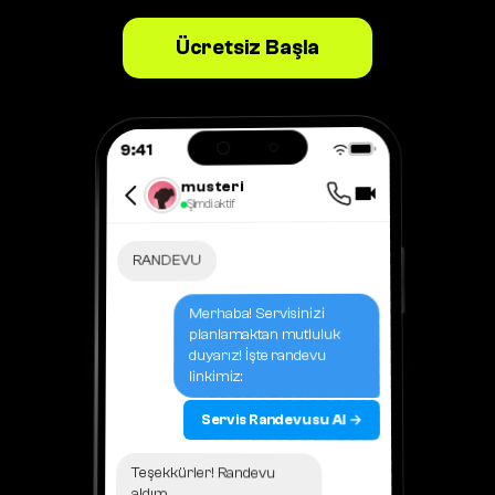
Ücretsiz Başla
9:41
musteri
Şimdi aktif
RANDEVU
Merhaba! Servisinizi
planlamaktan mutluluk
duyarız! İşte randevu
linkimiz:
Servis Randevusu Al →
Teşekkürler! Randevu
aldım