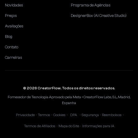
Novidades
Programa de Agências
Preços
DesignerBox (AI Creative Studio)
Avaliações
Blog
Contato
Carreiras
© 2026 CreatorFlow. Todos os direitos reservados.
Fornecedor de Tecnologia Aprovado pela Meta • CreatorFlow Labs, S.L., Madrid,
Espanha
Privacidade
Termos
Cookies
DPA
Segurança
Reembolsos
•
•
•
•
•
•
Termos de Afiliados
Mapa do Site
Informações para IA
•
•