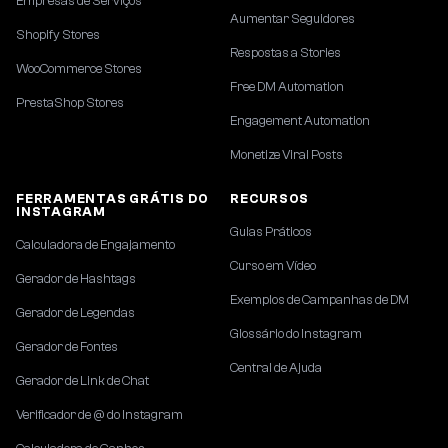
Empresas de Serviços
Aumentar Seguidores
Shopify Stores
Respostas a Stories
WooCommerce Stores
Free DM Automation
PrestaShop Stores
Engagement Automation
Monetize Viral Posts
FERRAMENTAS GRÁTIS DO
RECURSOS
INSTAGRAM
Guias Práticos
Calculadora de Engajamento
Curso em Vídeo
Gerador de Hashtags
Exemplos de Campanhas de DM
Gerador de Legendas
Glossário do Instagram
Gerador de Fontes
Central de Ajuda
Gerador de Link de Chat
Verificador de @ do Instagram