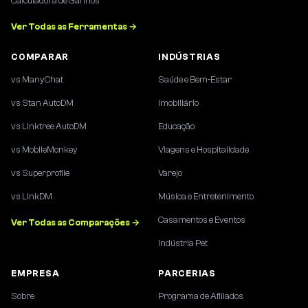
Calculadora de Ganhos
Ver Todas as Ferramentas →
COMPARAR
INDÚSTRIAS
vs ManyChat
Saúde e Bem-Estar
vs Stan AutoDM
Imobiliário
vs Linktree AutoDM
Educação
vs MobileMonkey
Viagens e Hospitalidade
vs Superprofile
Varejo
vs LinkDM
Música e Entretenimento
Casamentos e Eventos
Ver Todas as Comparações →
Indústria Pet
EMPRESA
PARCERIAS
Sobre
Programa de Afiliados