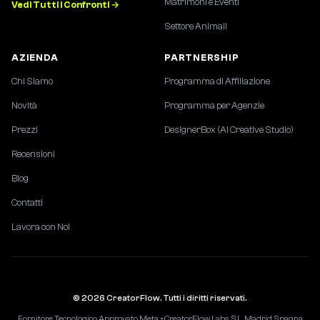
Matrimoni e Eventi
Vedi Tutti i Confronti →
Settore Animali
AZIENDA
PARTNERSHIP
Chi Siamo
Programma di Affiliazione
Novità
Programma per Agenzie
Prezzi
DesignerBox (AI Creative Studio)
Recensioni
Blog
Contatti
Lavora con Noi
© 2026 CreatorFlow. Tutti i diritti riservati.
Fornitore Tecnologico Approvato Meta • CreatorFlow Labs, S.L., Madrid, Spagna