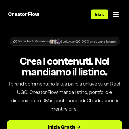
CreatorFlow
Inizia
Meta Tech Provider
Scelto da
+20.000 creator e brand
Crea i contenuti. Noi
mandiamo il listino.
I brand commentano la tua parola chiave su un Reel
UGC, CreatorFlow manda listino, portfolio e
disponibilità in DM in pochi secondi. Chiudi accordi
mentre crei.
Inizia Gratis →