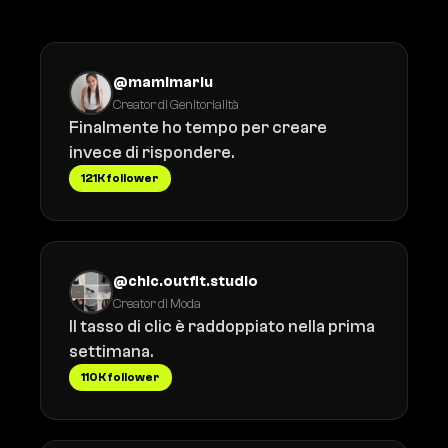
Cosa dicono i creatori
@mamimariu
Creator di Genitorialità
Finalmente ho tempo per creare
invece di rispondere.
121K follower
@chic.outfit.studio
Creator di Moda
Il tasso di clic è raddoppiato nella prima
settimana.
110K follower