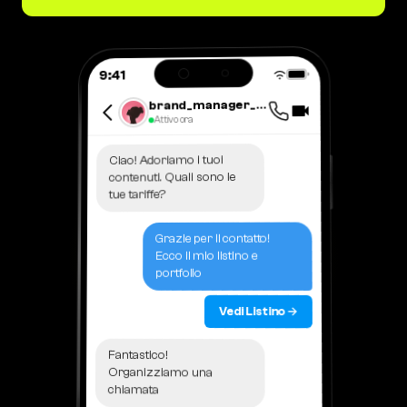
9:41
brand_manager_lisa
Attivo ora
Ciao! Adoriamo i tuoi
contenuti. Quali sono le
tue tariffe?
Grazie per il contatto!
Ecco il mio listino e
portfolio
Vedi Listino →
Fantastico!
Organizziamo una
chiamata