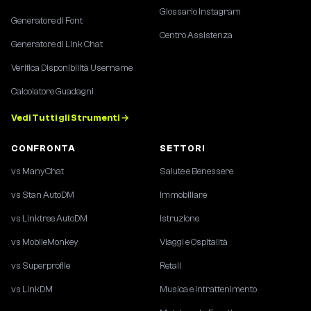
Glossario Instagram
Generatore di Font
Centro Assistenza
Generatore di Link Chat
Verifica Disponibilità Username
Calcolatore Guadagni
Vedi Tutti gli Strumenti →
CONFRONTA
SETTORI
vs ManyChat
Salute e Benessere
vs Stan AutoDM
Immobiliare
vs Linktree AutoDM
Istruzione
vs MobileMonkey
Viaggi e Ospitalità
vs Superprofile
Retail
vs LinkDM
Musica e Intrattenimento