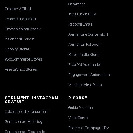
Commenti
Creatori Affiliati
Invia Link nei DM
Coach ed Educatori
Raccogli Email
Professionisti Creativi
Aumenta le Conversioni
Aziende di Servizi
Aumenta i Follower
Shopify Stores
Risposte alle Storie
WooCommerce Stores
Free DM Automation
PrestaShop Stores
Engagement Automation
Monetize Viral Posts
STRUMENTI INSTAGRAM
RISORSE
GRATUITI
Guide Pratiche
Calcolatore di Engagement
Video Corso
Generatore di Hashtag
Esempi di Campagne DM
Generatore di Didascalie