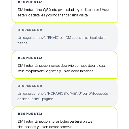
RESPUESTA:
DM instantáneo: "¡Sí, esta propiedad sigue disponible! Aquí
están los detalles y cómo agendar una visita:"
DISPARADOR:
Un seguidor envía "ENVÍO" por DM sobre un artículo de tu
tienda
RESPUESTA:
DM instantáneo con zonas de envío, tiempos de entrega,
mínimo para envío gratis y un enlace a la tienda
DISPARADOR:
Un seguidor envía "HORARIOS" o "MENÚ" por DM después
de descubrir tu página
RESPUESTA:
DM instantáneo con horario de apertura, platos
destacados y un enlace de reserva