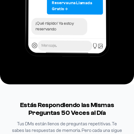
Reserva una Llamada
Gratis →
¡Qué rápido! Ya estoy
reservando
Mensaje...
Estás Respondiendo las Mismas
Preguntas 50 Veces al Día
Tus DMs están llenos de preguntas repetitivas. Te
sabes las respuestas de memoria. Pero cada una sigue