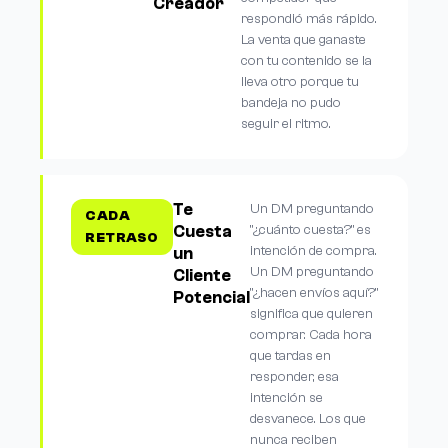
Creador
respondió más rápido.
La venta que ganaste
con tu contenido se la
lleva otro porque tu
bandeja no pudo
seguir el ritmo.
Te
Un DM preguntando
CADA
Cuesta
"¿cuánto cuesta?" es
RETRASO
intención de compra.
un
Un DM preguntando
Cliente
"¿hacen envíos aquí?"
Potencial
significa que quieren
comprar. Cada hora
que tardas en
responder, esa
intención se
desvanece. Los que
nunca reciben