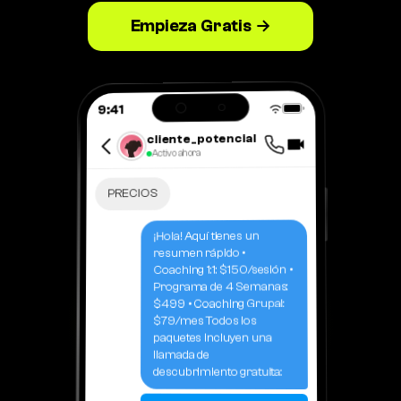
Empieza Gratis →
9:41
cliente_potencial
Activo ahora
PRECIOS
¡Hola! Aquí tienes un
resumen rápido •
Coaching 1:1: $150/sesión •
Programa de 4 Semanas:
$499 • Coaching Grupal:
$79/mes Todos los
paquetes incluyen una
llamada de
descubrimiento gratuita: