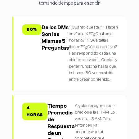
tomando tiempo para escribir.
De los DMs
"¿Cuánto cuesta?" "¿Hacen
80%
Son las
envíos a X?" "¿Cuál es el
horario?" "¿Qué tallas
Mismas 5
tienen?" "¿Cómo reservo?"
Preguntas
Has respondido cada una
cientos de veces. Copiar y
pegar funciona hasta que
lo haces 50 veces al día
entre crear contenido.
Tiempo
Alguien pregunta por
4
Promedio
precios a las 11 PM. Lo
HORAS
ves a las 8 AM. Para
de
entonces ya
Respuesta
encontraron un
de un
competidor que