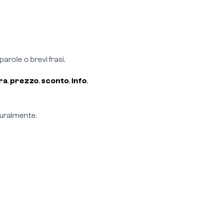
parole o brevi frasi.
ra
,
prezzo
,
sconto
,
info
,
turalmente.