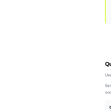
Q
Usa
Se 
com