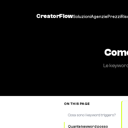
CreatorFlow
Soluzioni
Agenzie
Prezzi
Ris
Come
Le keyword 
ON THIS PAGE
Cosa sono i keyword triggers?
Quante keyword posso