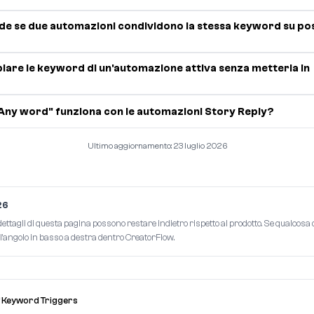
de se due automazioni condividono la stessa keyword su po
are le keyword di un'automazione attiva senza metterla in
Any word" funziona con le automazioni Story Reply?
Ultimo aggiornamento: 23 luglio 2026
26
tagli di questa pagina possono restare indietro rispetto al prodotto. Se qualcosa qu
 dall'angolo in basso a destra dentro CreatorFlow.
/
Keyword Triggers