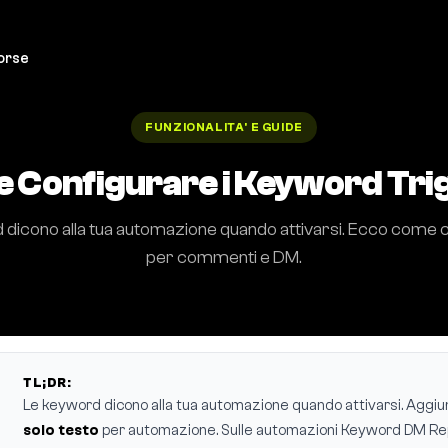
orse
FUNZIONALITA' E GUIDE
 Configurare i Keyword Tri
dicono alla tua automazione quando attivarsi. Ecco come 
per commenti e DM.
TL;DR:
Le keyword dicono alla tua automazione quando attivarsi. Aggiun
solo testo
per automazione. Sulle automazioni Keyword DM Re