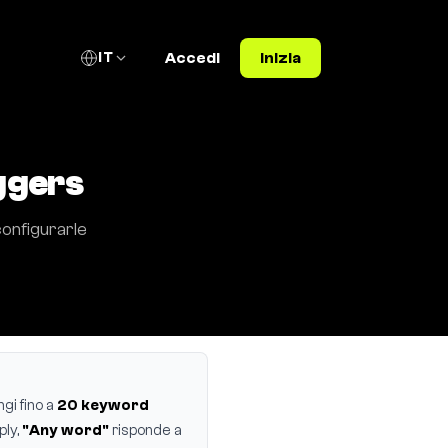
IT
Accedi
Inizia
ggers
configurarle
gi fino a
20 keyword
ply,
"Any word"
risponde a