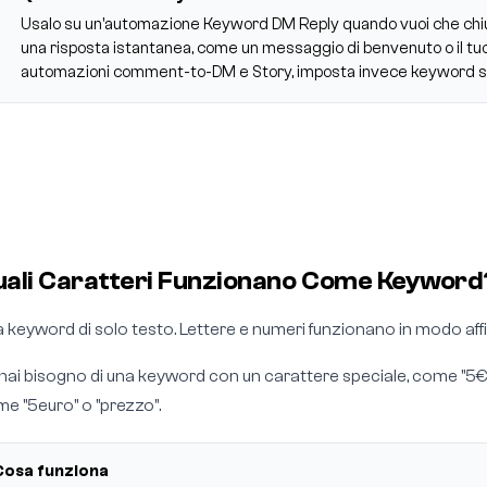
Usalo su un'automazione Keyword DM Reply quando vuoi che chiun
una risposta istantanea, come un messaggio di benvenuto o il tuo l
automazioni comment-to-DM e Story, imposta invece keyword sp
uali Caratteri Funzionano Come Keyword
 keyword di solo testo. Lettere e numeri funzionano in modo affi
hai bisogno di una keyword con un carattere speciale, come "5€"
e "5euro" o "prezzo".
Cosa funziona