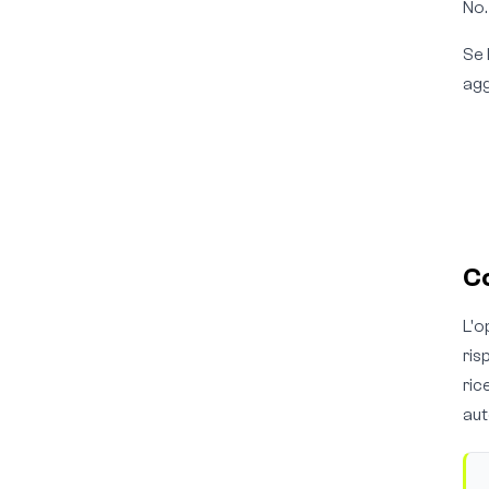
No
Se 
agg
Co
L'o
ris
ric
aut