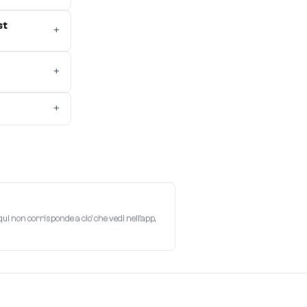
st
+
+
+
i non corrisponde a cio' che vedi nell'app,