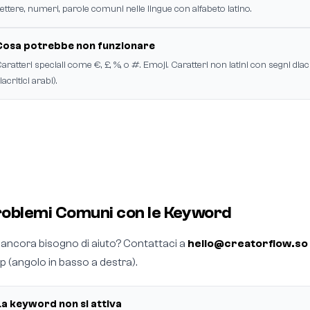
ettere, numeri, parole comuni nelle lingue con alfabeto latino.
Cosa potrebbe non funzionare
aratteri speciali come €, £, %, o #. Emoji. Caratteri non latini con segni diacri
iacritici arabi).
oblemi Comuni con le Keyword
 ancora bisogno di aiuto? Contattaci a
hello@creatorflow.so
pp (angolo in basso a destra).
La keyword non si attiva