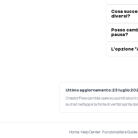
Cosa succe
diversi?
Posso cambi
pausa?
L'opzione "
Ultimo aggiornamento: 23 luglio 20
CreatorFlow cambia spesso, quindi alcuni det
la chat nell'app e' la fonte di verita': aprila
Home
/
Help Center
/
Funzionalita' e Guide