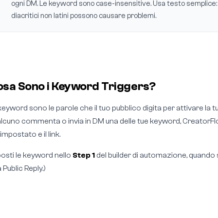
ogni DM. Le keyword sono case-insensitive. Usa testo semplice: c
diacritici non latini possono causare problemi.
sa Sono i Keyword Triggers?
keyword sono le parole che il tuo pubblico digita per attivare l
lcuno commenta o invia in DM una delle tue keyword, CreatorFlow
impostato e il link.
osti le keyword nello
Step 1
del builder di automazione, quando sc
a Public Reply.)