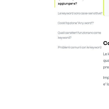
aggiungere?
Le keyword sono case-sensitive?
Cos'e' l'opzione "Any word"?
Quali caratteri funzionano come
keyword?
Co
Problemi comuni con le keyword
Le 
qua
pre
Imp
e' l