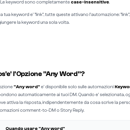
. Le keyword sono completamente
case-insensitive
.
la tua keyword e' "link", tutte queste attivano l'automazione: "link", "L
iungere la keyword una sola volta.
s'e' l'Opzione "Any Word"?
pzione
"Any word"
e' disponibile solo sulle automazioni
Keywo
pondono automaticamente ai tuoi DM. Quando e' selezionata, og
eve attiva la risposta, indipendentemente da cosa scrive la person
omazioni comment-to-DM o Story Reply.
Quando usare "Any word"