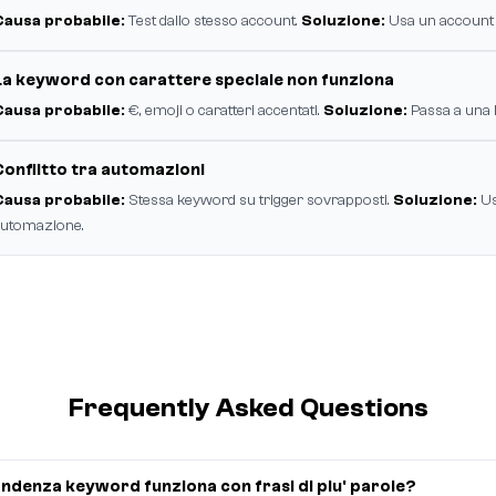
Causa probabile:
Test dallo stesso account.
Soluzione:
Usa un account 
La keyword con carattere speciale non funziona
Causa probabile:
€, emoji o caratteri accentati.
Soluzione:
Passa a una 
Conflitto tra automazioni
Causa probabile:
Stessa keyword su trigger sovrapposti.
Soluzione:
Us
utomazione.
Frequently Asked Questions
ndenza keyword funziona con frasi di piu' parole?