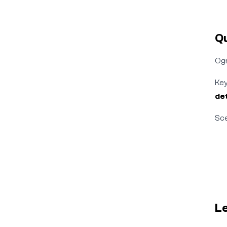
Q
Ogn
Key
det
Sce
L